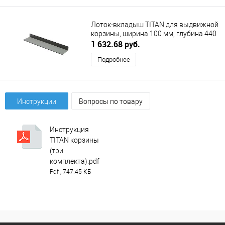
Лоток-вкладыш TITAN для выдвижной
корзины, ширина 100 мм, глубина 440
мм, антрацит/серый DUSLAR
1 632.68 руб.
Подробнее
Инструкции
Вопросы по товару
Инструкция
TITAN корзины
(три
комплекта).pdf
Pdf , 747.45 КБ