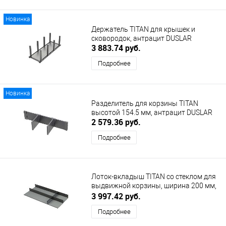
Новинка
Держатель TITAN для крышек и
сковородок, антрацит DUSLAR
3 883.74 руб.
Подробнее
Новинка
Разделитель для корзины TITAN
высотой 154.5 мм, антрацит DUSLAR
2 579.36 руб.
Подробнее
Лоток-вкладыш TITAN со стеклом для
выдвижной корзины, ширина 200 мм,
глубина 440 мм, антрацит/серый
3 997.42 руб.
DUSLAR
Подробнее