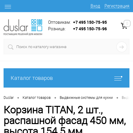
Вход
Регистрация
+7 495 150-75-95
Оптовикам:
0
+7 495 150-75-96
Розница:
Каталог товаров
•
•
•
Duslar
Каталог товаров
Выдвижные системы для кухни
Выдви
Корзина TITAN, 2 шт.,
распашной фасад 450 мм,
высота 154.5 мм,