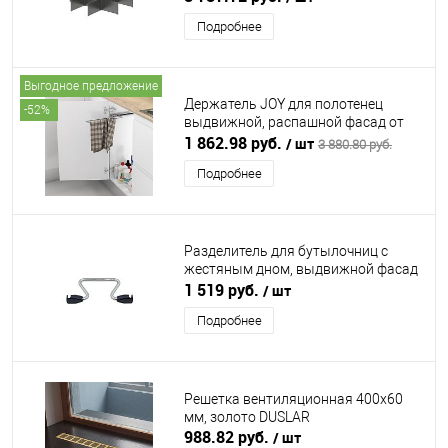
Подробнее
Выгодное предложение
Держатель JOY для полотенец
-52%
выдвижной, распашной фасад от
200 мм, хром DUSLAR
1 862.98 руб.
/ шт
3 880.80 руб.
Подробнее
Разделитель для бутылочниц с
жестяным дном, выдвижной фасад
150 мм, хром VAUTH-SAGEL
1 519 руб.
/ шт
Подробнее
Решетка вентиляционная 400х60
мм, золото DUSLAR
988.82 руб.
/ шт