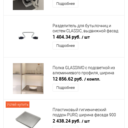
Подробнее
Разделитель для бутылочниц и
систем CLASSIC, выдвижной фасад
150 мм, хром VAUTH-SAGEL
1 404.34 руб.
/ шт
Подробнее
Полка GLASSIMO с подсветкой из
алюминиевого профиля, ширина
567 мм, шампань DUSLAR
12 856.62 руб.
/ компл.
Подробнее
Успей купить
Пластиковый гигиенический
поддон PURO, ширина фасада 900
мм, ДСП 16 мм, серый PLASTIMODUL
2 438.24 руб.
/ шт
(ПЛАСТИМОДУЛЬ)