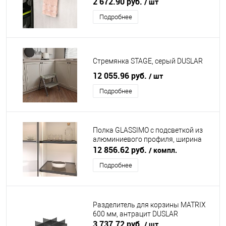
2 672.90 руб.
/ шт
Подробнее
Стремянка STAGE, серый DUSLAR
12 055.96 руб.
/ шт
Подробнее
Полка GLASSIMO с подсветкой из
алюминиевого профиля, ширина
567 мм, антрацит DUSLAR
12 856.62 руб.
/ компл.
Подробнее
Разделитель для корзины MATRIX
600 мм, антрацит DUSLAR
3 737.72 руб.
/ шт