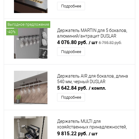
Подробнее
Выгодное предложение
Держатель MARTIN для 5 бокалов,
-40%
алюминий/антрацит DUSLAR
4 076.80 руб.
/ шт
6 795.32 руб.
Подробнее
Держатель AIR для бокалов, длина
540 мм, черный DUSLAR
5 642.84 руб.
/ компл.
Подробнее
Держатель MULTI для
хозяйственных принадлежностей,
антрацит DUSLAR
9 815.22 руб.
/ шт