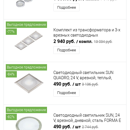
алюминий FURNIKA (ФУРНИКА)
Подробнее
Выгодное предложение
Комплект из трансформатора и 3-х
-77%
врезных светодиодных
светильника SUN QUADRO, 24V,
2 940 руб.
/ компл.
13 034 руб.
дневной, сталь FORMA E FUNZIONE
Подробнее
(ФОРМА Э ФУНЦИОНЕ)
Выгодное предложение
Светодиодный светильник SUN
-84%
QUADRO, 24 V, врезной, теплый,
сталь FORMA E FUNZIONE (ФОРМА Э
490 руб.
/ шт
3 136 руб.
ФУНЦИОНЕ)
Подробнее
Выгодное предложение
Светодиодный светильник SUN, 24
-82%
V, врезной, дневной, сталь FORMA E
FUNZIONE (ФОРМА Э ФУНЦИОНЕ)
490 руб.
/ шт
2 744 руб.