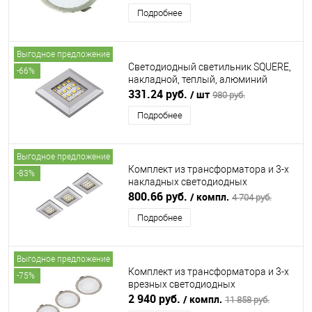
Подробнее
Выгодное предложение
Светодиодный светильник SQUERE,
-66%
накладной, теплый, алюминий
FURNIKA (ФУРНИКА)
331.24 руб.
/ шт
980 руб.
Подробнее
Выгодное предложение
Комплект из трансформатора и 3-х
-83%
накладных светодиодных
светильника SQUERE, холодный,
800.66 руб.
/ компл.
4 704 руб.
алюминий FURNIKA (ФУРНИКА)
Подробнее
Выгодное предложение
Комплект из трансформатора и 3-х
-75%
врезных светодиодных
светильника SUN, 24V, дневной,
2 940 руб.
/ компл.
11 858 руб.
сталь FORMA E FUNZIONE (ФОРМА Э