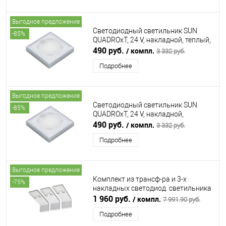
Выгодное предложение
Светодиодный светильник SUN
-85%
QUADROxT, 24 V, накладной, теплый,
алюминий FORMA E FUNZIONE
490 руб.
/ компл.
3 332 руб.
(ФОРМА Э ФУНЦИОНЕ)
Подробнее
Выгодное предложение
Светодиодный светильник SUN
-85%
QUADROxT, 24 V, накладной,
дневной, сталь FORMA E FUNZIONE
490 руб.
/ компл.
3 332 руб.
(ФОРМА Э ФУНЦИОНЕ)
Подробнее
Выгодное предложение
Комплект из трансф-ра и 3-х
-75%
накладных светодиод. светильника
LEDA с выключ-ем, дневной, белый
1 960 руб.
/ компл.
7 991.90 руб.
FURNIKA (ФУРНИКА)
Подробнее