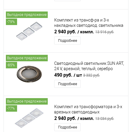
Выгодное предложение
Комплект из трансф-ра и 3-х
-79%
накладных светодиод. светильника
SUN QUADROxT, 24V, теплый,
2 940 руб.
/ компл.
13 916 руб.
алюминий FORMA E FUNZIONE
Подробнее
(ФОРМА Э ФУНЦИОНЕ)
Выгодное предложение
Светодиодный светильник SUN ART,
-85%
24 V, врезной, теплый, серебро
FORMA E FUNZIONE (ФОРМА Э
490 руб.
/ шт
3 332 руб.
ФУНЦИОНЕ)
Подробнее
Выгодное предложение
Комплект из трансформатора и 3-х
-77%
врезных светодиодных
светильника SUN QUADRO, 24V,
2 940 руб.
/ компл.
13 034 руб.
теплый, алюминий FORMA E
Подробнее
FUNZIONE (ФОРМА Э ФУНЦИОНЕ)