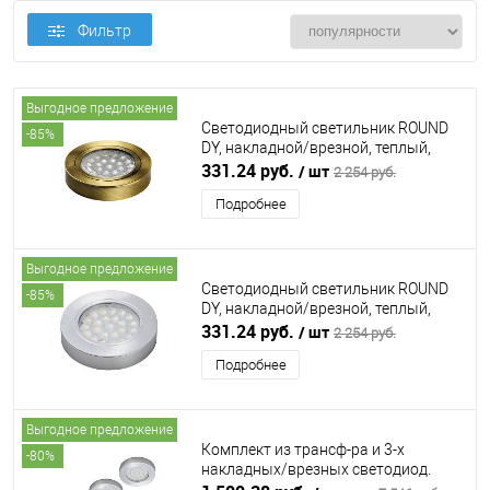
Фильтр
Выгодное предложение
Светодиодный светильник ROUND
-85%
DY, накладной/врезной, теплый,
бронза FURNIKA (ФУРНИКА)
331.24 руб.
/ шт
2 254 руб.
Подробнее
Выгодное предложение
Светодиодный светильник ROUND
-85%
DY, накладной/врезной, теплый,
алюминий FURNIKA (ФУРНИКА)
331.24 руб.
/ шт
2 254 руб.
Подробнее
Выгодное предложение
Комплект из трансф-ра и 3-х
-80%
накладных/врезных светодиод.
светильника ROUND DY, теплый,