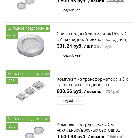
1 500.38 руб.
/ компл.
7 546 руб.
алюминий FURNIKA (ФУРНИКА)
Подробнее
Выгодное предложение
Светодиодный светильник ROUND
-85%
DY, накладной/врезной, холодный,
алюминий FURNIKA (ФУРНИКА)
331.24 руб.
/ шт
2 254 руб.
Подробнее
Выгодное предложение
Комплект из трансформатора и 3-х
-83%
накладных светодиодных
светильника SQUERE, теплый,
800.66 руб.
/ компл.
4 704 руб.
алюминий FURNIKA (ФУРНИКА)
Подробнее
Выгодное предложение
Комплект из трансф-ра и 3-х
-80%
накладных/врезных светодиод.
светильника ROUND DY, холодный,
1 500.38 руб.
/ компл.
7 546 руб.