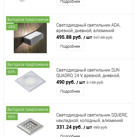
Подробнее
FUNZIONE (ФОРМА Э ФУНЦИОНЕ)
Выгодное предложение
Светодиодный светильник ADA,
-48%
врезной, дневной, алюминий
FURNIKA (ФУРНИКА)
495.88 руб.
/ шт
947.66 руб.
Подробнее
Выгодное предложение
Светодиодный светильник SUN
-84%
QUADRO, 24 V, врезной, дневной,
алюминий FORMA E FUNZIONE
490 руб.
/ шт
3 136 руб.
(ФОРМА Э ФУНЦИОНЕ)
Подробнее
Выгодное предложение
Светодиодный светильник SQUERE,
-66%
накладной, холодный, алюминий
FURNIKA (ФУРНИКА)
331.24 руб.
/ шт
980 руб.
Подробнее