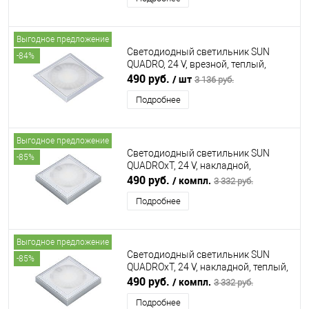
Выгодное предложение
Светодиодный светильник SUN
-84%
QUADRO, 24 V, врезной, теплый,
алюминий FORMA E FUNZIONE
490 руб.
/ шт
3 136 руб.
(ФОРМА Э ФУНЦИОНЕ)
Подробнее
Выгодное предложение
Светодиодный светильник SUN
-85%
QUADROxT, 24 V, накладной,
дневной, алюминий FORMA E
490 руб.
/ компл.
3 332 руб.
FUNZIONE (ФОРМА Э ФУНЦИОНЕ)
Подробнее
Выгодное предложение
Светодиодный светильник SUN
-85%
QUADROxT, 24 V, накладной, теплый,
сталь FORMA E FUNZIONE (ФОРМА Э
490 руб.
/ компл.
3 332 руб.
ФУНЦИОНЕ)
Подробнее