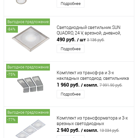
Подробнее
ФУНЦИОНЕ)
Выгодное предложение
Светодиодный светильник SUN
-84%
QUADRO, 24 V, врезной, дневной,
сталь FORMA E FUNZIONE (ФОРМА Э
490 руб.
/ шт
3 136 руб.
ФУНЦИОНЕ)
Подробнее
Выгодное предложение
Комплект из трансф-ра и 3-х
-75%
накладных светодиод. светильника
LEDA с выключ-ем, дневной,
1 960 руб.
/ компл.
7 991.90 руб.
алюминий FURNIKA (ФУРНИКА)
Подробнее
Выгодное предложение
Комплект из трансформатора и 3-х
-77%
врезных светодиодных
светильника SUN QUADRO, 24V,
2 940 руб.
/ компл.
13 034 руб.
дневной, алюминий FORMA E