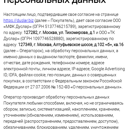
Настоящим лицо, подтвердившее свое согласие на странице
https://duslar.biz
(далее – Покупатель), дает свое согласие ООО
«МФК Дуслар» (ОГРН 5137746215789), зарегистрированному
по адресу:
127282, г. Москва, ул. Тихомирова, д.1
и ООО «ТК
Дуслар» (ОГРН 1097746528880), зарегистрированному по
адресу:
127349, г. Москва, Алтуфьевское шоссе, д.102 «б», кв.16
(далее – Операторок), на обработку персональных данных, а
именно данных о выданном паспорте, фамилии, имени,
отчестве, дате рождения, телефонном номере, адресе
электронной почты, личном адресе, IP-адресе, Google Advertising
ID, IDFA, файлах-cookie, гео-позиции, данных о совершенных
покупках, в соответствии с Федеральным законом Российской
Федерации от 27.07.2006 № 152-ФЗ «О персональных данных».
Оператор производит обработку персональных данных
Покупателя любыми способами, включая, но не ограничиваясь
сбором, записью, систематизацией, накоплением, хранением,
уточнением (обновлением, изменением), использованием,
передачей (распространением, предоставлением, доступом),
обезличиванием, блокированием, удалением, уничтожением