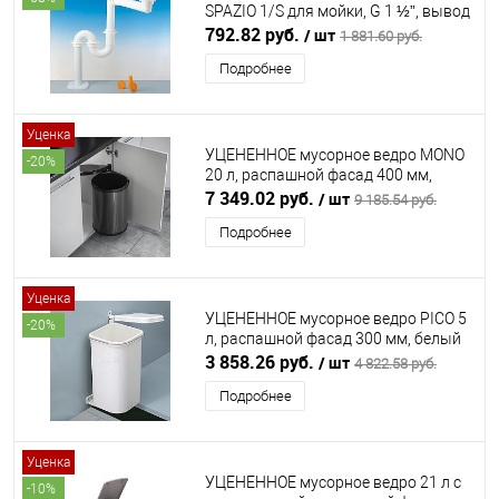
SPAZIO 1/S для мойки, G 1 ½”, вывод
в пол Ø40 мм, белый LIRA (ЛИРА)
792.82 руб.
/ шт
1 881.60 руб.
Подробнее
Уценка
УЦЕНЕННОЕ мусорное ведро MONO
-20%
20 л, распашной фасад 400 мм,
антрацит/черный HAILO (ХАЙЛО)
7 349.02 руб.
/ шт
9 185.54 руб.
Подробнее
Уценка
УЦЕНЕННОЕ мусорное ведро PICO 5
-20%
л, распашной фасад 300 мм, белый
HAILO (ХАЙЛО)
3 858.26 руб.
/ шт
4 822.58 руб.
Подробнее
Уценка
УЦЕНЕННОЕ мусорное ведро 21 л с
-10%