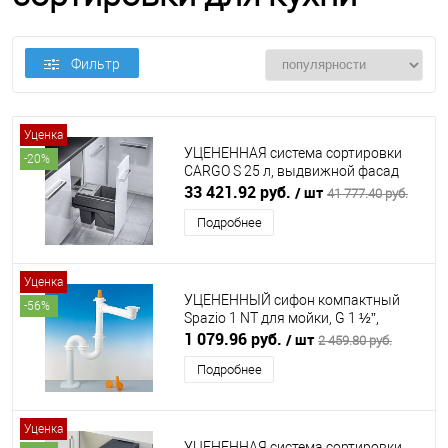
Фильтр
Уценка
УЦЕНЕННАЯ система сортировки
-20%
CARGO S 25 л, выдвижной фасад
300 мм, антрацит HAILO (ХАЙЛО)
33 421.92 руб.
/ шт
41 777.40 руб.
Подробнее
Уценка
УЦЕНЕННЫЙ сифон компактный
-56%
Spazio 1 NT для мойки, G 1 ½”,
вывод в стену Ø40 мм, белый LIRA
1 079.96 руб.
/ шт
2 459.80 руб.
(ЛИРА)
Подробнее
Уценка
УЦЕНЕННАЯ система сортировки