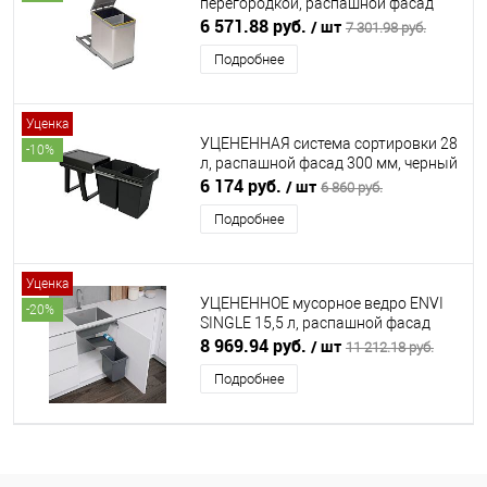
перегородкой, распашной фасад
300 мм, серый GOLLINUCCI
6 571.88 руб.
/ шт
7 301.98 руб.
(ГОЛЛИНУЧЧИ)
Подробнее
Уценка
УЦЕНЕННАЯ система сортировки 28
-10%
л, распашной фасад 300 мм, черный
GOLLINUCCI (ГОЛЛИНУЧЧИ)
6 174 руб.
/ шт
6 860 руб.
Подробнее
Уценка
УЦЕНЕННОЕ мусорное ведро ENVI
-20%
SINGLE 15,5 л, распашной фасад
450 мм, антрацит VAUTH-SAGEL
8 969.94 руб.
/ шт
11 212.18 руб.
Подробнее