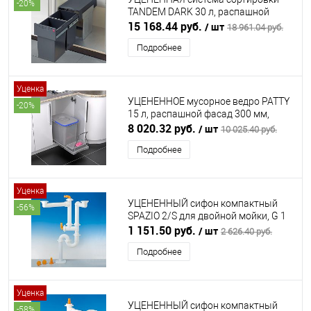
-20%
TANDEM DARK 30 л, распашной
фасад 350 мм, антрацит HAILO
15 168.44 руб.
/ шт
18 961.04 руб.
(ХАЙЛО)
Подробнее
Уценка
УЦЕНЕННОЕ мусорное ведро PATTY
-20%
15 л, распашной фасад 300 мм,
серый EKOTECH (ЭКОТЕХ)
8 020.32 руб.
/ шт
10 025.40 руб.
Подробнее
Уценка
УЦЕНЕННЫЙ сифон компактный
-56%
SPAZIO 2/S для двойной мойки, G 1
½”, вывод в пол Ø40 мм, белый LIRA
1 151.50 руб.
/ шт
2 626.40 руб.
(ЛИРА)
Подробнее
Уценка
УЦЕНЕННЫЙ сифон компактный
-58%