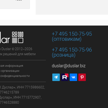
+7 495 150-75-95
(оптовикам)
+7 495 150-75-96
 Duslar © 2012–2026
(розница)
к решений для мебели
duslar@duslar.biz
кая информация
 организации
конфиденциальности
 Дуслар», ИНН 7715986602,
7746215789
Дуслар», ИНН 7715772907,
7746528880