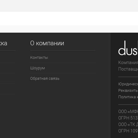
жка
О компании
Контакты
Компания
Шоурум
Поставщи
Обратная связь
Юридичес
Реквизиты
Политика 
ООО «МФК
ОГРН 513
ООО «ТК 
ОГРН 109