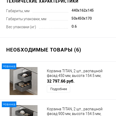
ТЕХНИЧЕСКИЕ ХАРАКТЕРИСТИКИ
440x162x145
Габариты, мм
50x450x170
Габариты упаковки, мм
0.6
Вес упаковки (кг)
НЕОБХОДИМЫЕ ТОВАРЫ (6)
Новинка
Корзина TITAN, 2 шт., распашной
фасад 450 мм, высота 154.5 мм,
антрацит DUSLAR
32 797.66 руб.
Подробнее
Новинка
Корзина TITAN, 2 шт., распашной
фасад 900 мм, высота 154.5 мм,