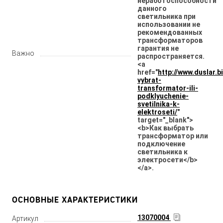
неработоспособности
данного
светильника при
использовании не
рекомендованных
трансформаторов
гарантия не
Важно
распространяется.
<a
href="
http://www.duslar.b
vybrat-
transformator-ili-
podklyuchenie-
svetilnika-k-
elektroseti/
"
target="_blank">
<b>Как выбрать
трансформатор или
подключение
светильника к
электросети</b>
</a>.
ОСНОВНЫЕ ХАРАКТЕРИСТИКИ
13070004
Артикул