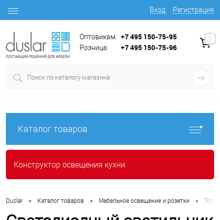
Вход
Регистрация
+7 495 150-75-95
Оптовикам:
0
+7 495 150-75-96
Розница:
Каталог товаров
Конструктор освещения кухни
•
•
•
Duslar
Каталог товаров
Мебельное освещение и розетки
Точеч