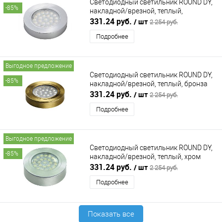
Светодиодный светильник ROUND DY,
-85%
накладной/врезной, теплый,
алюминий FURNIKA (ФУРНИКА)
331.24 руб.
/ шт
2 254 руб.
Подробнее
Выгодное предложение
Светодиодный светильник ROUND DY,
-85%
накладной/врезной, теплый, бронза
FURNIKA (ФУРНИКА)
331.24 руб.
/ шт
2 254 руб.
Подробнее
Выгодное предложение
Светодиодный светильник ROUND DY,
-85%
накладной/врезной, теплый, хром
FURNIKA (ФУРНИКА)
331.24 руб.
/ шт
2 254 руб.
Подробнее
Показать все