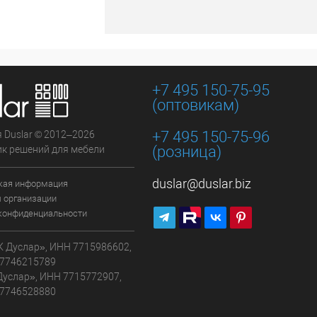
+7 495 150-75-95
(оптовикам)
+7 495 150-75-96
 Duslar © 2012–2026
(розница)
к решений для мебели
duslar@duslar.biz
кая информация
 организации
конфиденциальности
 Дуслар», ИНН 7715986602,
7746215789
Дуслар», ИНН 7715772907,
7746528880