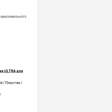
и максимального
ия ULTRA для
 / Пластик /
т