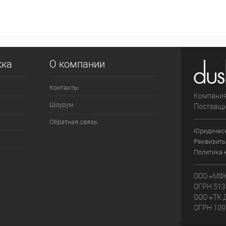
жка
О компании
Контакты
Компания
Шоурум
Поставщи
Обратная связь
Юридичес
Реквизиты
Политика 
ООО «МФК
ОГРН 513
ООО «ТК 
ОГРН 109