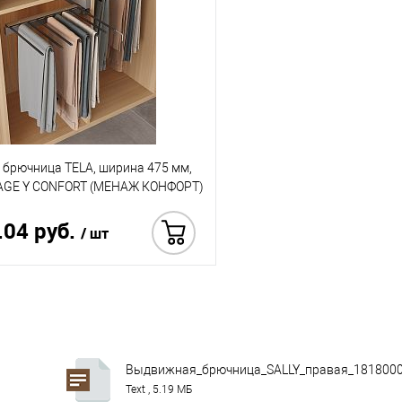
брючница TELA, ширина 475 мм,
AGE Y CONFORT (МЕНАЖ КОНФОРТ)
.04 руб.
/ шт
Купить в 1 клик
Выдвижная_брючница_SALLY_правая_1818000
Text , 5.19 МБ