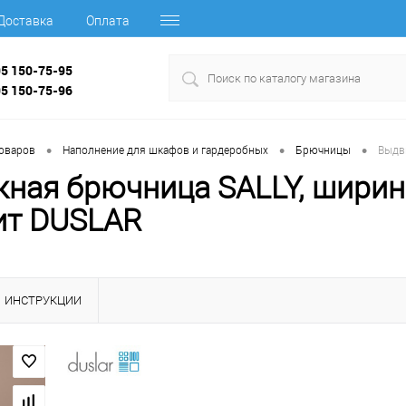
Доставка
Оплата
95 150-75-95
95 150-75-96
•
•
•
товаров
Наполнение для шкафов и гардеробных
Брючницы
Выдв
ная брючница SALLY, ширина
ит DUSLAR
ИНСТРУКЦИИ