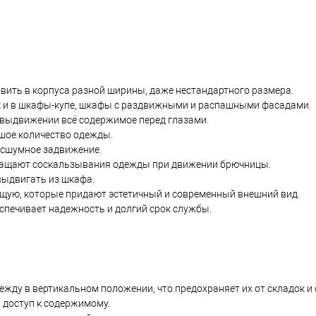
вить в корпуса разной ширины, даже нестандартного размера.
ак и в шкафы-купе, шкафы с раздвижными и распашными фасадами.
 выдвижении всё содержимое перед глазами.
ьшое количество одежды.
есшумное задвижение.
ращают соскальзывания одежды при движении брючницы.
выдвигать из шкафа.
щую, которые придают эстетичный и современный внешний вид.
спечивает надежность и долгий срок службы.
ежду в вертикальном положении, что предохраняет их от складок и
 доступ к содержимому.