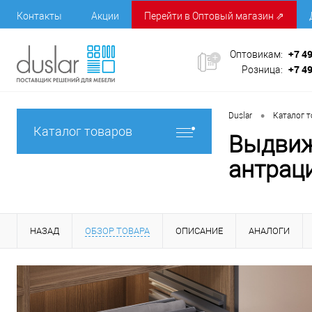
Контакты
Акции
Перейти в Оптовый магазин ⇗
+7 4
Оптовикам:
+7 4
Розница:
•
Duslar
Каталог 
Каталог товаров
Выдвиж
антрац
НАЗАД
ОБЗОР ТОВАРА
ОПИСАНИЕ
АНАЛОГИ