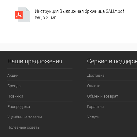
Инструкция Выдвижная брючница SALLY.pdf
Pdf , 3.21 МБ
Наши предложения
Сервис и поддер
Акции
Доставка
Бренды
Оплата
Новинки
Обмен и возврат
Распродажа
Гарантии
Уценённые товары
Услуги
Полезные советы