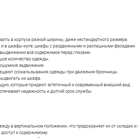
вить в корпуса разной ширины, даже нестандартного размера.
ак и в шкафы-купе, шкафы с раздвижными и распашными фасадами.
 выдвижении всё содержимое перед глазами.
ьшое количество одежды.
есшумное задвижение.
ращают соскальзывания одежды при движении брючницы.
выдвигать из шкафа.
щую, которые придают эстетичный и современный внешний вид.
спечивает надежность и долгий срок службы.
ежду в вертикальном положении, что предохраняет их от складок и
 доступ к содержимому.