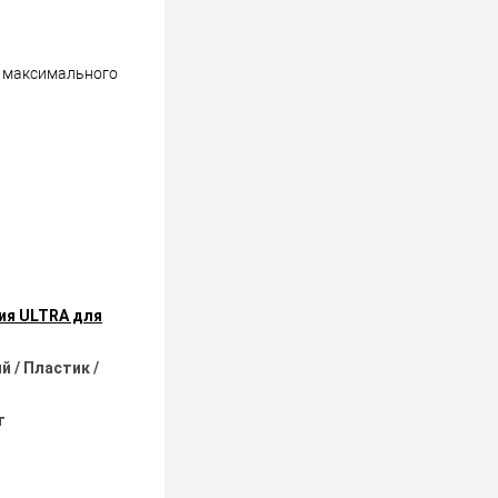
и максимального
ия ULTRA для
 / Пластик /
т