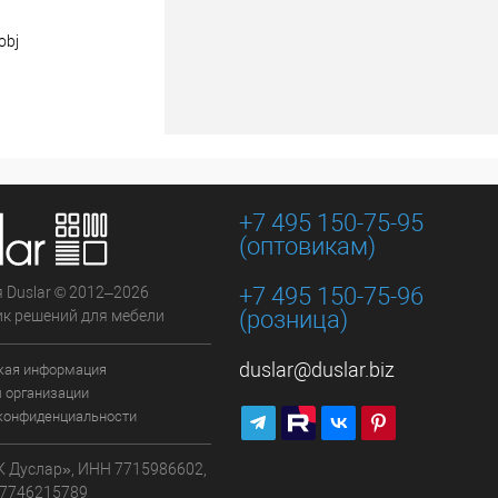
obj
+7 495 150-75-95
(оптовикам)
+7 495 150-75-96
 Duslar © 2012–2026
(розница)
к решений для мебели
duslar@duslar.biz
кая информация
 организации
конфиденциальности
 Дуслар», ИНН 7715986602,
7746215789