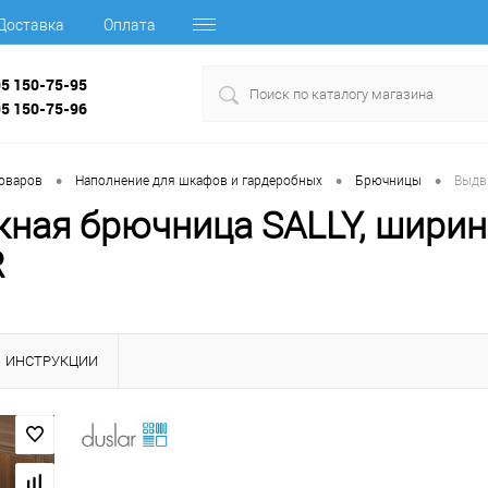
Доставка
Оплата
95 150-75-95
95 150-75-96
•
•
•
товаров
Наполнение для шкафов и гардеробных
Брючницы
Выдв
ная брючница SALLY, ширина
R
ИНСТРУКЦИИ