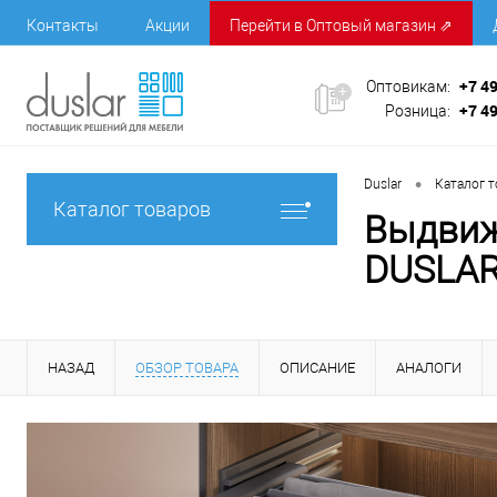
Контакты
Акции
Перейти в Оптовый магазин ⇗
+7 4
Оптовикам:
+7 4
Розница:
•
Duslar
Каталог 
Каталог товаров
Выдвиж
DUSLA
НАЗАД
ОБЗОР ТОВАРА
ОПИСАНИЕ
АНАЛОГИ