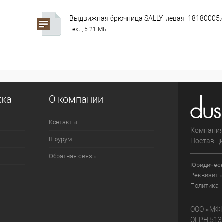
Выдвижная брючница SALLY_левая_18180005.
Text , 5.21 МБ
жка
О компании
Контакты
Компания
Шоурум
Поставщи
Обратная связь
Юридичес
Реквизиты
Политика 
ООО «МФК
ОГРН 513