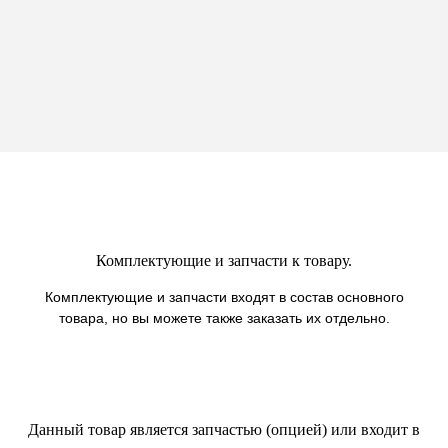
Подроб
440 мм,
Инст
антраци
серый
DUSLAR
Вопр
това
Комплектующие и запчасти к товару.
Комплектующие и запчасти входят в состав основного
товара, но вы можете также заказать их отдельно.
Данный товар является запчастью (опцией) или входит в