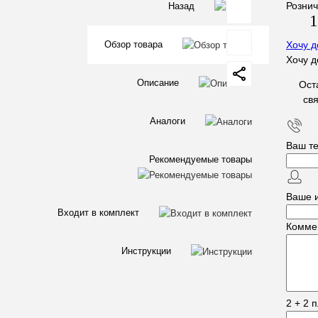
Рознич
Назад
1
Обзор товара
Хочу д
Артикул:
Хочу д
10050026
Описание
Ост
св
Основны
Аналоги
характер
Ваш т
10050026
Артикул
Рекомендуемые товары
Назначени
Корзина
Ваше 
Габариты,
(564-
мм
568)x474
Входит в комплект
Комме
Ширина
фасада,
600
Инструкции
мм
Тип
Распашн
фасада
2 + 2 
Нагрузка