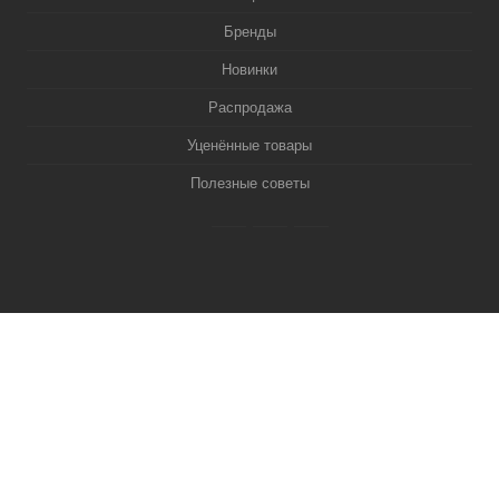
Бренды
Новинки
Распродажа
Уценённые товары
Полезные советы