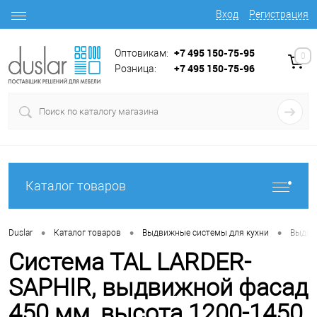
Вход
Регистрация
+7 495 150-75-95
Оптовикам:
0
+7 495 150-75-96
Розница:
Каталог товаров
•
•
•
Duslar
Каталог товаров
Выдвижные системы для кухни
Выдви
Система TAL LARDER-
SAPHIR, выдвижной фасад
450 мм, высота 1200-1450