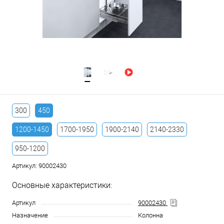
300
450
1200-1450
1700-1950
1900-2140
2140-2330
950-1200
Артикул:
90002430
Основные характеристики:
Артикул
90002430
Назначение
Колонна