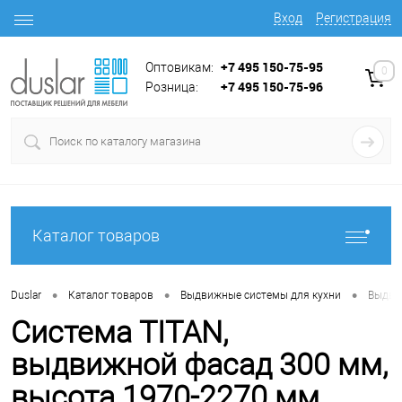
Вход
Регистрация
+7 495 150-75-95
Оптовикам:
0
+7 495 150-75-96
Розница:
Каталог товаров
•
•
•
Duslar
Каталог товаров
Выдвижные системы для кухни
Выдви
Система TITAN,
выдвижной фасад 300 мм,
высота 1970-2270 мм,