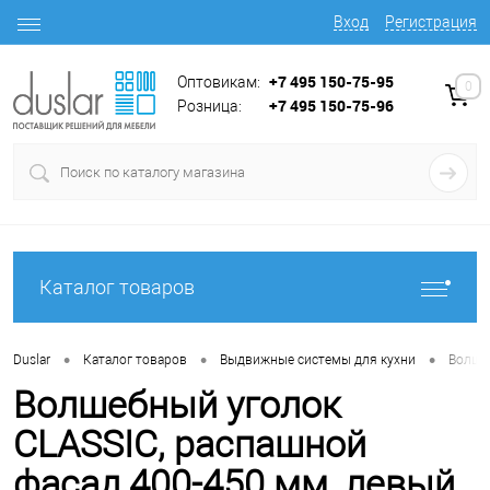
Вход
Регистрация
+7 495 150-75-95
Оптовикам:
0
+7 495 150-75-96
Розница:
Каталог товаров
•
•
•
Duslar
Каталог товаров
Выдвижные системы для кухни
Волше
Волшебный уголок
CLASSIC, распашной
фасад 400-450 мм, левый,