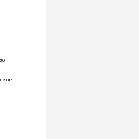
20
светки