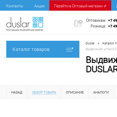
Контакты
Акции
Перейти в Оптовый магазин ⇗
+7 4
Оптовикам:
+7 4
Розница:
•
Duslar
Каталог 
Каталог товаров
Выдвижная штанга C
Выдвиж
DUSLA
НАЗАД
ОБЗОР ТОВАРА
ОПИСАНИЕ
АНАЛОГИ