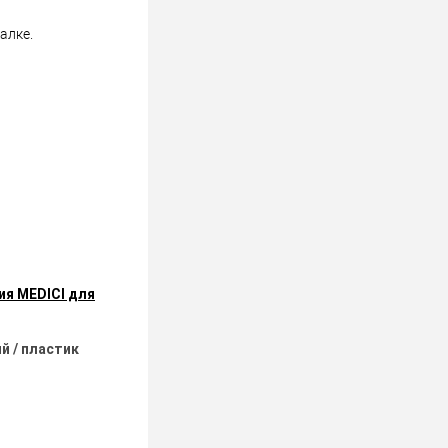
алке.
ия MEDICI для
й / пластик