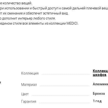
е количество вещей.
ри использовании и быстрый доступ к самой дальней плечевой веш
т их сминание и обеспечит эстетичный вид.
о дополнит интерьер любого стиля.
едином стиле все элементы из коллекции MEDICI.
Коллекц
Коллекция
шкафов
а
Алюмини
Материал
Бронза
Цвет
1 год
Гарантия