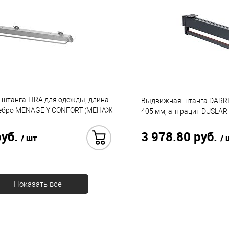
штанга TIRA для одежды, длина
Выдвижная штанга DARRI
ребро MENAGE Y CONFORT (МЕНАЖ
405 мм, антрацит DUSLAR
руб.
3 978.80 руб.
/ шт
/ 
Купить в 1 клик
Показать все