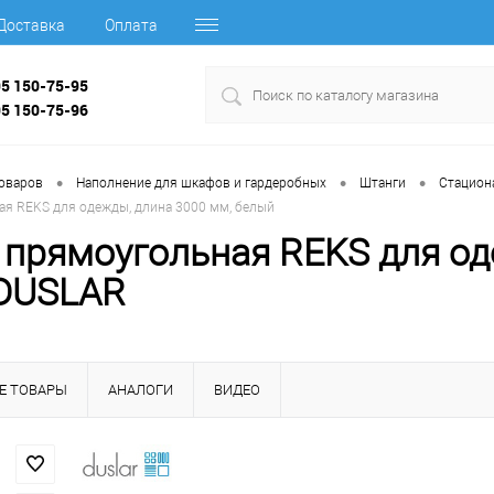
Доставка
Оплата
95 150-75-95
95 150-75-96
•
•
•
товаров
Наполнение для шкафов и гардеробных
Штанги
Стацион
ая REKS для одежды, длина 3000 мм, белый
 прямоугольная REKS для од
DUSLAR
Е ТОВАРЫ
АНАЛОГИ
ВИДЕО