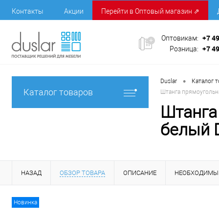
Контакты
Акции
Перейти в Оптовый магазин ⇗
+7 4
Оптовикам:
+7 4
Розница:
•
Duslar
Каталог 
Каталог товаров
Штанга прямоугольн
Штанга
белый 
НАЗАД
ОБЗОР ТОВАРА
ОПИСАНИЕ
НЕОБХОДИМЫ
Новинка