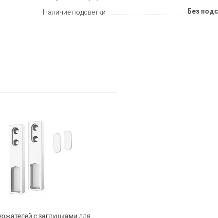
Без под
Наличие подсветки
ержателей с заглушками для