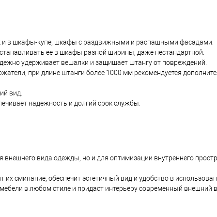
ак и в шкафы-купе, шкафы с раздвижными и распашными фасадами.
устанавливать ее в шкафы разной ширины, даже нестандартной.
адежно удерживает вешалки и защищает штангу от повреждений.
жатели, при длине штанги более 1000 мм рекомендуется дополнит
ий вид.
печивает надежность и долгий срок службы.
ия внешнего вида одежды, но и для оптимизации внутреннего прост
т их сминание, обеспечит эстетичный вид и удобство в использован
 мебели в любом стиле и придаст интерьеру современный внешний в