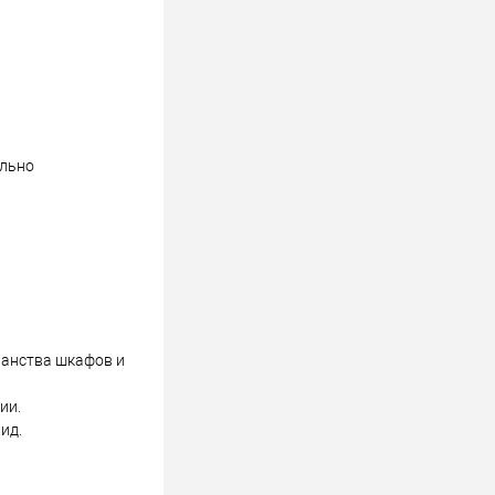
ельно
ранства шкафов и
ии.
ид.