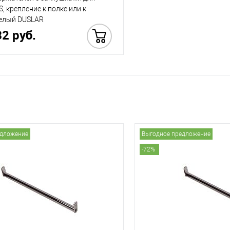
, крепление к полке или к
белый DUSLAR
32 руб.
Купить в 1 клик
едложение
Выгодное предложение
-72%