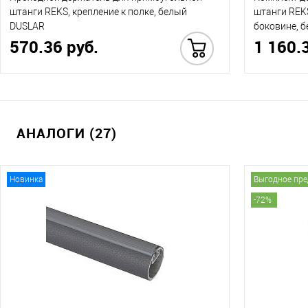
штанги REKS, крепление к полке, белый
штанги REKS
DUSLAR
боковине, 
570.36 руб.
1 160.
Купить в 1 клик
АНАЛОГИ (27)
Новинка
Выгодное пр
-72%