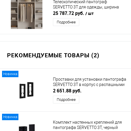
Телескопический пантограф
SERVETTO 3T для одежды, ширина
560-950 мм, черный SERVETTO
25 787.72 руб.
/ шт
(СЕРВЕТТО)
Подробнее
РЕКОМЕНДУЕМЫЕ ТОВАРЫ (2)
Новинка
Проставки для установки пантографа
SERVETTO 3T в корпус с распашными
фасадами, черный SERVETTO
2 651.88 руб.
(СЕРВЕТТО)
Подробнее
Новинка
Комплект настенных креплений для
пантографа SERVETTO 3T, черный