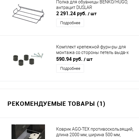
Полка для обувницы BENKO/HUGO,
антрацит DUSLAR
2 291.24 руб.
/ шт
Подробнее
Комплект крепежной фурн-ры для
монтажа со стороны петель выдв-х
сис-м
590.94 руб.
/ шт
BENKO/SIDE/MARCO/STIVA/GINNY
Подробнее
DUSLAR
РЕКОМЕНДУЕМЫЕ ТОВАРЫ (1)
Коврик AGO-TEX противоскользящий,
длина 2000 мм, ширина 500 мм,