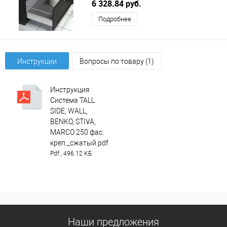
толщина 1.2, антрацит AGOFORM
6 328.84 руб.
(АГОФОРМ)
Подробнее
Инструкции
Вопросы по товару (1)
Инструкция
Система TALL
SIDE, WALL,
BENKO, STIVA,
MARCO 250 фас.
креп._сжатый.pdf
Pdf , 496.12 КБ
Наши предложения