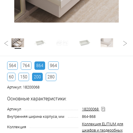
564
764
864
964
60
150
200
280
Артикул:
18200068
Основные характеристики:
Артикул
18200068
Внутренняя ширина корпуса, мм
864-868
Коллекция ELITIUM для
Коллекция
шкафов и гардеробных