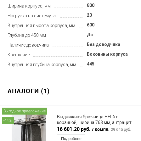
800
Ширина корпуса, мм
20
Нагрузка на систему, кг
600
Внутренняя высота корпуса, мм
Да
Глубина до 450 мм
Без доводчика
Наличие доводчика
Боковины корпуса
Крепление
445
Внутренняя глубина корпуса, мм
АНАЛОГИ (1)
Выгодное предложение
Выдвижная брючница HELA с
-44%
корзиной, ширина 768 мм, антрацит
LjM (ЭЛ ДЖИ ЭМ)
16 601.20 руб.
/ компл.
29 645 руб.
Подробнее