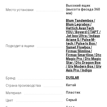
Высокий ящик
(высота фасада 360
Место установки
мм)
Blum Tandembox /
Blum Legrabox /
Hettich AvanTech
YOU / Boyard СТАРТ /
Jet box Ultra / Indaux
Ariane S / Pulse M-
tech / Pulse ls Box /
Подходит в ящики
Samet Flowbox /
Firmax Slimline /
Firmax Smartline / Dtc
Magic Pro / Dtc Magic
Star / Dtc Dragon Box
/ Gtv Modern Box / Gtv
Axis Pro / Indigo
DUSLAR
Бренд
Китай
Страна производства
Пластик
Материал
Серый
Цвет