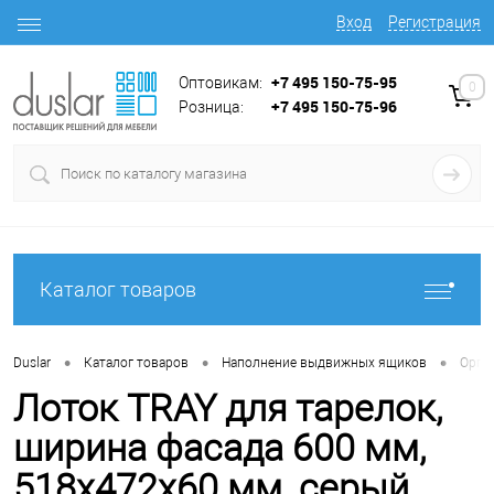
Вход
Регистрация
+7 495 150-75-95
Оптовикам:
0
+7 495 150-75-96
Розница:
Каталог товаров
•
•
•
Duslar
Каталог товаров
Наполнение выдвижных ящиков
Орга
Лоток TRAY для тарелок,
ширина фасада 600 мм,
518х472х60 мм, серый