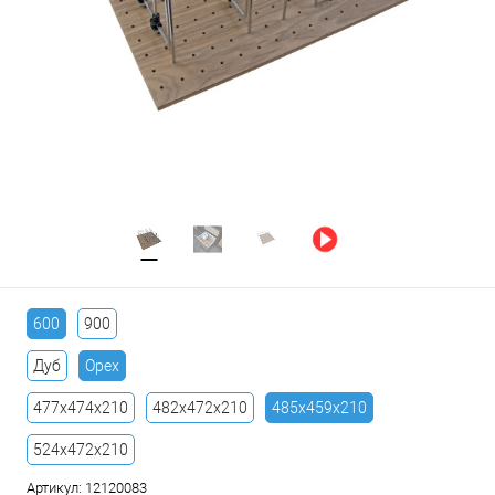
600
900
Дуб
Орех
477х474х210
482х472х210
485х459х210
524х472х210
Артикул:
12120083