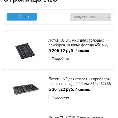
Фильтр
Лоток CUISIO PRO для столовых
приборов, ширина фасада 450 мм,
345-370х473х55 мм, черный
9 206.12 руб.
/ компл.
NINKAPLAST (НИНКАПЛАСТ)
Подробнее
Лоток LINE для столовых приборов,
ширина фасада 900 мм, 812х462х56
мм, антрацит DIRKS (ДИРКС)
6 261.22 руб.
/ компл.
Подробнее
Лоток CUISIO PRO для столовых