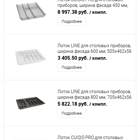
приборов, ширина фасада 450 мм,
345-370х463х55 мм, серый
8 997.38 руб.
/ компл.
NINKAPLAST (НИНКАПЛАСТ)
Подробнее
Лоток LINE для столовых приборов,
ширина фасада 600 мм, 505x462х56
мм, белый DIRKS (ДИРКС)
3 405.50 руб.
/ компл.
Подробнее
Лоток LINE для столовых приборов,
ширина фасада 800 мм, 705x462х56
мм, антрацит DIRKS (ДИРКС)
5 822.18 руб.
/ компл.
Подробнее
Лоток CUISIO PRO для столовых