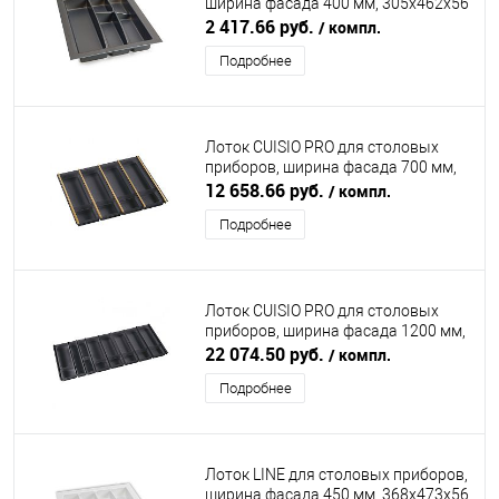
ширина фасада 400 мм, 305х462х56
мм, антрацит DIRKS (ДИРКС)
2 417.66 руб.
/ компл.
Подробнее
Лоток CUISIO PRO для столовых
приборов, ширина фасада 700 мм,
610-635х473х55 мм, черный/золото
12 658.66 руб.
/ компл.
NINKAPLAST (НИНКАПЛАСТ)
Подробнее
Лоток CUISIO PRO для столовых
приборов, ширина фасада 1200 мм,
1095-1120х473х55 мм, черный
22 074.50 руб.
/ компл.
NINKAPLAST (НИНКАПЛАСТ)
Подробнее
Лоток LINE для столовых приборов,
ширина фасада 450 мм, 368х473х56