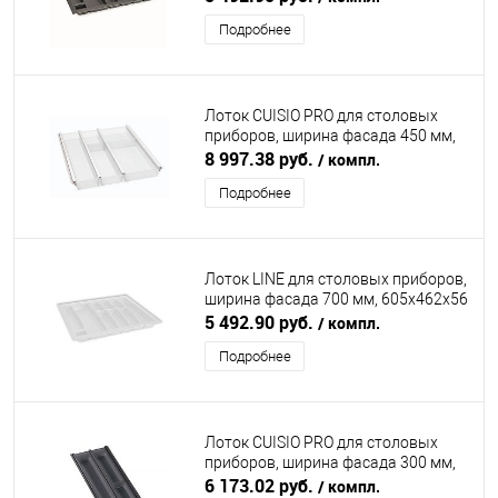
Подробнее
Лоток CUISIO PRO для столовых
приборов, ширина фасада 450 мм,
345-370х463х55 мм, белый
8 997.38 руб.
/ компл.
NINKAPLAST (НИНКАПЛАСТ)
Подробнее
Лоток LINE для столовых приборов,
ширина фасада 700 мм, 605x462х56
мм, белый DIRKS (ДИРКС)
5 492.90 руб.
/ компл.
Подробнее
Лоток CUISIO PRO для столовых
приборов, ширина фасада 300 мм,
195-220х473х55 мм, черный
6 173.02 руб.
/ компл.