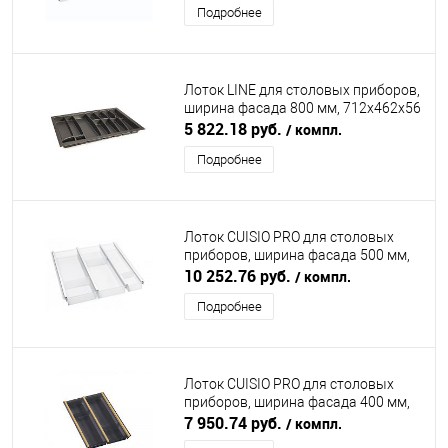
Подробнее
Лоток LINE для столовых приборов,
ширина фасада 800 мм, 712x462х56
мм, антрацит DIRKS (ДИРКС)
5 822.18 руб.
/ компл.
Подробнее
Лоток CUISIO PRO для столовых
приборов, ширина фасада 500 мм,
410-435х463х55 мм, белый
10 252.76 руб.
/ компл.
NINKAPLAST (НИНКАПЛАСТ)
Подробнее
Лоток CUISIO PRO для столовых
приборов, ширина фасада 400 мм,
310-335х473х55 мм, черный/золото
7 950.74 руб.
/ компл.
NINKAPLAST (НИНКАПЛАСТ)