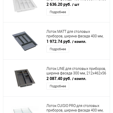
мм, белый DIRKS (ДИРКС)
2 636.20 руб.
/ шт
Подробнее
Лоток MATT для столовых
приборов, ширина фасада 400 мм,
305х462х55 мм, антрацит DUSLAR
1 972.74 руб.
/ компл.
Подробнее
Лоток LINE для столовых приборов,
ширина фасада 300 мм, 212х462х56
мм, антрацит DIRKS (ДИРКС)
2 087.40 руб.
/ компл.
Подробнее
Лоток CUISIO PRO для столовых
приборов, ширина фасада 400 мм,