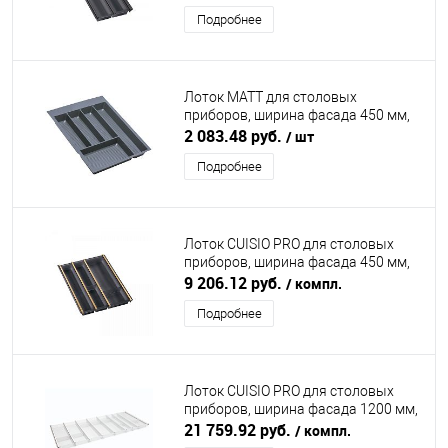
NINKAPLAST (НИНКАПЛАСТ)
Подробнее
Лоток MATT для столовых
приборов, ширина фасада 450 мм,
362х462х55 мм, антрацит DUSLAR
2 083.48 руб.
/ шт
Подробнее
Лоток CUISIO PRO для столовых
приборов, ширина фасада 450 мм,
345-370х473х55 мм, черный/золото
9 206.12 руб.
/ компл.
NINKAPLAST (НИНКАПЛАСТ)
Подробнее
Лоток CUISIO PRO для столовых
приборов, ширина фасада 1200 мм,
1095-1120х463х55 мм, белый
21 759.92 руб.
/ компл.
NINKAPLAST (НИНКАПЛАСТ)