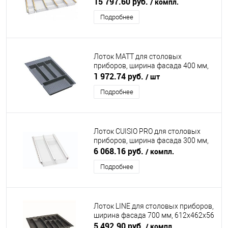
710-735х473х55 мм, белый/золото
15 797.60 руб.
/ компл.
NINKAPLAST (НИНКАПЛАСТ)
Подробнее
Лоток MATT для столовых
приборов, ширина фасада 400 мм,
312х462х55 мм, антрацит DUSLAR
1 972.74 руб.
/ шт
Подробнее
Лоток CUISIO PRO для столовых
приборов, ширина фасада 300 мм,
195-220х473х55 мм, белый
6 068.16 руб.
/ компл.
NINKAPLAST (НИНКАПЛАСТ)
Подробнее
Лоток LINE для столовых приборов,
ширина фасада 700 мм, 612x462х56
мм, антрацит DIRKS (ДИРКС)
5 492.90 руб.
/ компл.