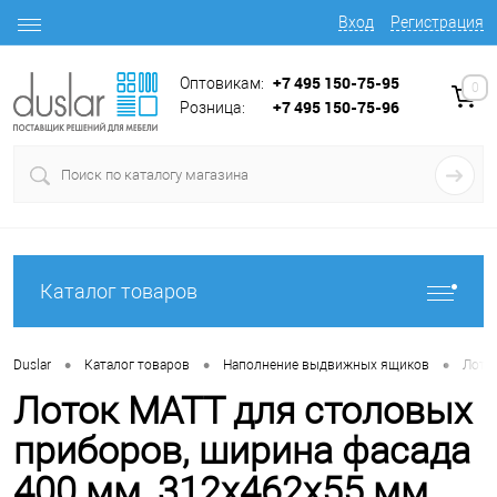
Вход
Регистрация
+7 495 150-75-95
Оптовикам:
0
+7 495 150-75-96
Розница:
Каталог товаров
•
•
•
Duslar
Каталог товаров
Наполнение выдвижных ящиков
Лотк
Лоток MATT для столовых
приборов, ширина фасада
400 мм, 312х462х55 мм,