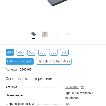
400
450
600
700
800
900
Hettich Inno tech
Hettich Inno tech Atira
Артикул:
12260169
Основные характеристики:
Артикул
12260169
Хранение столовых
Назначение
приборов
Ширина фасада, мм
400