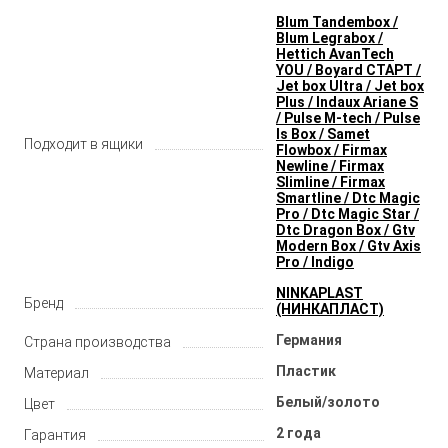
Blum Tandembox /
Blum Legrabox /
Hettich AvanTech
YOU / Boyard СТАРТ /
Jet box Ultra / Jet box
Plus / Indaux Ariane S
/ Pulse M-tech / Pulse
ls Box / Samet
Подходит в ящики
Flowbox / Firmax
Newline / Firmax
Slimline / Firmax
Smartline / Dtc Magic
Pro / Dtc Magic Star /
Dtc Dragon Box / Gtv
Modern Box / Gtv Axis
Pro / Indigo
NINKAPLAST
Бренд
(НИНКАПЛАСТ)
Германия
Страна производства
Пластик
Материал
Белый/золото
Цвет
2 года
Гарантия