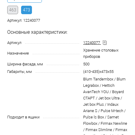
463
473
Артикул:
12240077
Основные характеристики:
Артикул
12240077
Хранение столовых
Назначение
приборов
Ширина фасада, мм
500
Габариты, мм
(410-435)x473x55
Blum Tandembox / Blum
Legrabox / Hettich
AvanTech YOU / Boyard
СТАРТ / Jet box Ultra /
Jet box Plus / Indaux
Ariane S / Pulse M-tech /
Подходит в ящики
Pulse ls Box / Samet
Flowbox / Firmax Newline
/ Firmax Slimline / Firmax