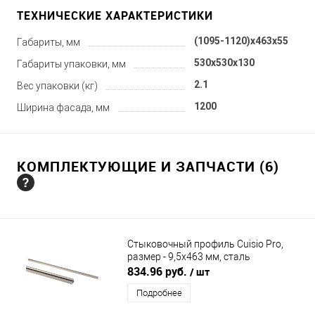
ТЕХНИЧЕСКИЕ ХАРАКТЕРИСТИКИ
(1095-1120)x463x55
Габариты, мм
530x530x130
Габариты упаковки, мм
2.1
Вес упаковки (кг)
1200
Ширина фасада, мм
КОМПЛЕКТУЮЩИЕ И ЗАПЧАСТИ (6)
Стыковочный профиль Cuisio Pro,
размер - 9,5х463 мм, сталь
NINKAPLAST (НИНКАПЛАСТ)
834.96 руб.
/ шт
Подробнее