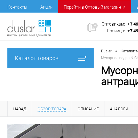
Контакты
Акции
Перейти в Оптовый магазин ⇗
+7 4
Оптовикам:
+7 4
Розница:
•
Duslar
Каталог 
Каталог товаров
Мусорное ведро NIGH
Мусорн
антрац
НАЗАД
ОБЗОР ТОВАРА
ОПИСАНИЕ
АНАЛОГИ