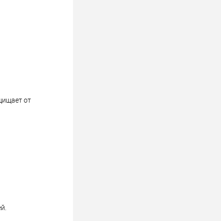
щищает от
й.