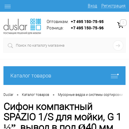
Вход
Регистрация
+7 495 150-75-95
Оптовикам:
0
+7 495 150-75-96
Розница:
Каталог товаров
•
•
•
Duslar
Каталог товаров
Мусорные ведра и системы сортировки
Сифон компактный
SPAZIO 1/S для мойки, G 1
½”, вывод в пол Ø40 мм,