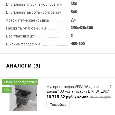
350
Внутренняя глубина корпуса, мм
560
Внутренняя высота корпуса, мм
Да
Автоматическая крышка
390x420x300
Габариты упаковки, мм
3
Вес упаковки (кг)
400-600
Ширина фасада, мм
АНАЛОГИ (9)
Выгодное предложение
Мусорное ведро VESA 16 л, распашной
-30%
фасад 400 мм, антрацит LjM (ЭЛ ДЖИ
ЭМ)
10 715.32 руб.
/ компл.
15 307.60 руб.
Подробнее