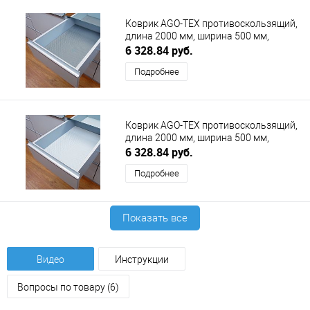
Коврик AGO-TEX противоскользящий,
длина 2000 мм, ширина 500 мм,
толщина 1.2, серый AGOFORM
6 328.84 руб.
(АГОФОРМ)
Подробнее
Коврик AGO-TEX противоскользящий,
длина 2000 мм, ширина 500 мм,
толщина 1.2 мм, белый AGOFORM
6 328.84 руб.
(АГОФОРМ)
Подробнее
Показать все
Видео
Инструкции
Вопросы по товару (6)