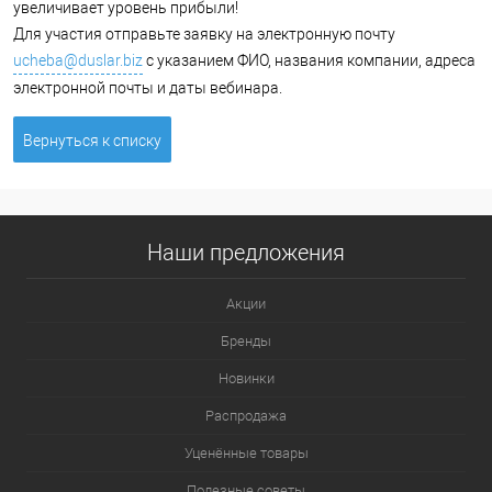
увеличивает уровень прибыли!
Для участия отправьте заявку на электронную почту
ucheba@duslar.biz
с указанием ФИО, названия компании, адреса
электронной почты и даты вебинара.
Вернуться к списку
Наши предложения
Акции
Бренды
Новинки
Распродажа
Уценённые товары
Полезные советы