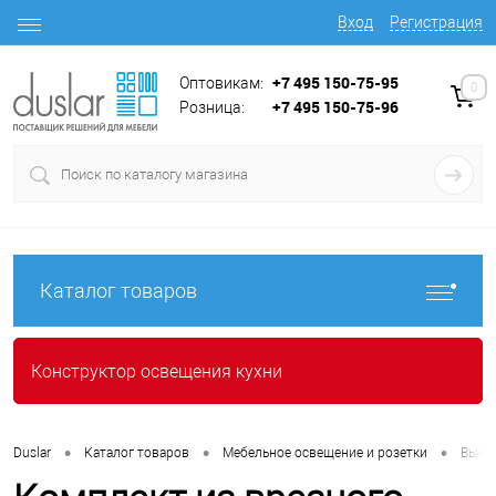
Вход
Регистрация
+7 495 150-75-95
Оптовикам:
0
+7 495 150-75-96
Розница:
Каталог товаров
Конструктор освещения кухни
•
•
•
Duslar
Каталог товаров
Мебельное освещение и розетки
Выкл