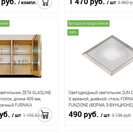
 руб.
1 470 руб.
/ компл.
/ шт
6 860 р
Купить в 1 клик
Купить
жение
Выгодное предложение
-84%
ветильник ZETA GLASLINE
Светодиодный светильник SUN 
полок, длина 409 мм,
V, врезной, дневной, сталь FORM
зрачный FURNIKA
FUNZIONE (ФОРМА Э ФУНЦИОНЕ
руб.
490 руб.
/ шт
/ шт
1 195.60 руб.
3 136 руб.
Купить в 1 клик
Купить