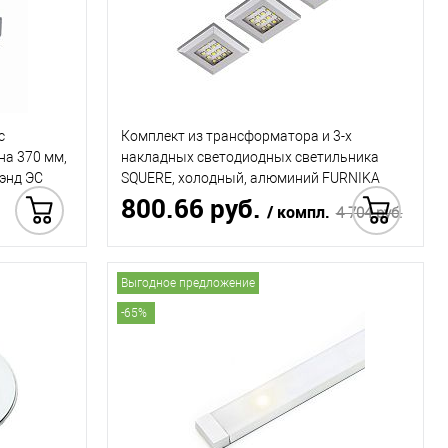
с
Комплект из трансформатора и 3-х
на 370 мм,
накладных светодиодных светильника
 энд ЭС
SQUERE, холодный, алюминий FURNIKA
800.66 руб.
(ФУРНИКА)
/ компл.
4 704 руб.
Купить в 1 клик
Выгодное предложение
 в 1 клик
-65%