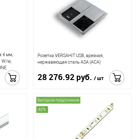
 4 мм,
Розетка VERSAHIT USB, врезная,
1 W/м,
нержавеющая сталь ASA (АСА)
ONE
28 276.92 руб.
/ шт
 в 1 клик
Купить в 1 клик
Выгодное предложение
-82%