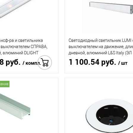
ансф-ра и светильника
Светодиодный светильник LUMI 
с выключателем СПРАВА,
выключателем на движение, дли
й, алюминий DLIGHT
дневной, алюминий L&S Italy (ЭЛ
8 руб.
1 100.54 руб.
Италия)
/ компл.
/ шт
4 624.62 руб.
Купить в 1 клик
жение
Купить