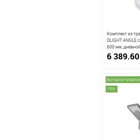
Комплект из тр
DLIGHT ANGLE 
600 мм, дневно
6 389.60
(ДИЛАЙТ)
Выгодное предло
-75%