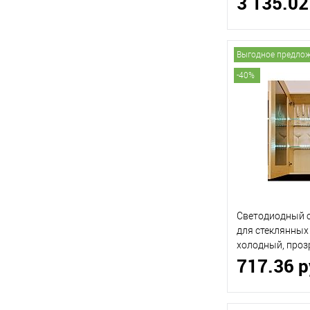
3 135.02
Выгодное предло
-40%
Светодиодный с
для стеклянных 
холодный, про
717.36 
(ФУРНИКА)