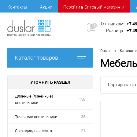
Контакты
Акции
Перейти в Оптовый магазин ⇗
+7 4
Оптовикам:
+7 4
Розница:
•
Duslar
Каталог 
Каталог товаров
Мебель
УТОЧНИТЬ РАЗДЕЛ
Сортировать п
Длинные (линейные)
158
светильники
Точечные светильники
35
Светодиодная лента
21