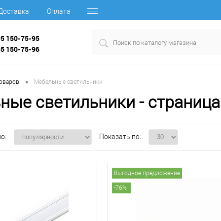
Доставка
Оплата
95 150-75-95
95 150-75-96
•
товаров
Мебельные светильники
ные светильники - страниц
о:
Показать по:
Выгодное предложение
-76%