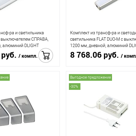
ансф-ра и светильника
Комплект из трансф-ра и светод
с выключателем СПРАВА,
светильника FLAT DUO-M с выкл
й, алюминий DLIGHT
1200 мм, дневной, алюминий DL
 руб.
8 768.06 руб.
(ДИЛАЙТ)
/ компл.
/ комп
Купить в 1 клик
Купить
жение
Выгодное предложение
-30%