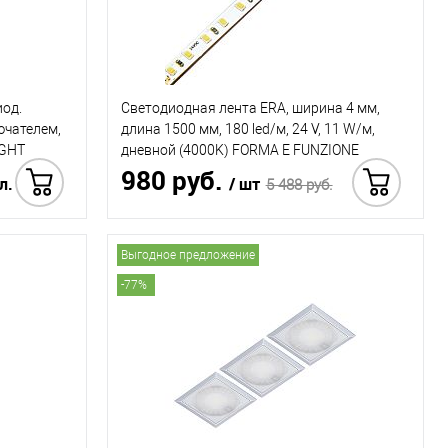
иод.
Светодиодная лента ERA, ширина 4 мм,
ючателем,
длина 1500 мм, 180 led/м, 24 V, 11 W/м,
IGHT
дневной (4000K) FORMA E FUNZIONE
980 руб.
(ФОРМА Э ФУНЦИОНЕ)
л.
/ шт
5 488 руб.
 в 1 клик
Купить в 1 клик
Выгодное предложение
-77%