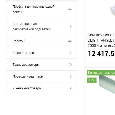
Профиль для светодиодной
44
ленты
Светильники для
8
декоративной подсветки
Комплект из тр
DLIGHT ANGLE 
Розетки
46
2000 мм, теплы
12 417.5
(ДИЛАЙТ)
Выключатели
17
Трансформаторы
10
Выгодное предло
Провода и адаптеры
6
-37%
Уцененные товары
9
Фильтр по параметрам