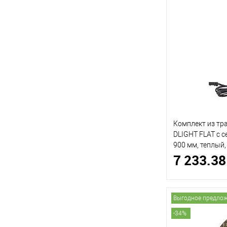
Комплект из тр
DLIGHT FLAT с 
900 мм, теплый
7 233.38
(ДИЛАЙТ)
Выгодное предло
-34%