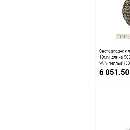
Светодиодная 
10мм, длина 5000
W/м, теплый (30
6 051.50
Италия)
9 219.84 руб.