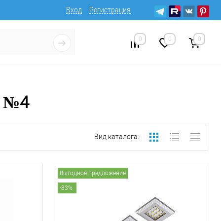
Вход
Регистрация
0
0
0
а №4
Вид каталога:
Выгодное предложение
-83%