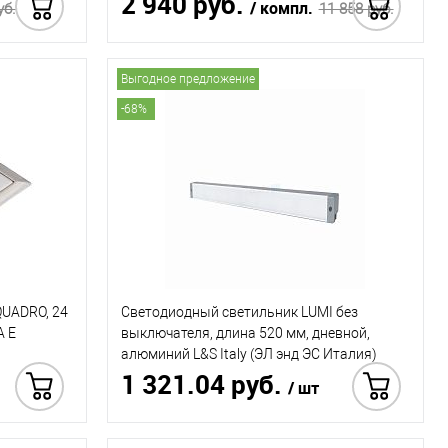
2 940 руб.
/ компл.
уб.
11 858 руб.
 в 1 клик
Купить в 1 клик
Выгодное предложение
-68%
QUADRO, 24
Светодиодный светильник LUMI без
A E
выключателя, длина 520 мм, дневной,
)
алюминий L&S Italy (ЭЛ энд ЭС Италия)
1 321.04 руб.
/ шт
4 150.30 руб.
 в 1 клик