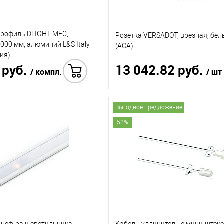
рофиль DLIGHT MEC,
Розетка VERSADOT, врезная, бе
000 мм, алюминий L&S Italy
(АСА)
ия)
 руб.
13 042.82 руб.
/ компл.
/ шт
Купить
Выгодное предложение
Купить в 1 клик
-52%