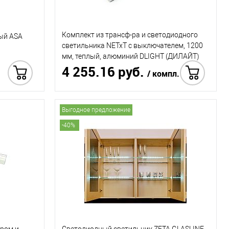
Комплект из трансф-ра и светодиодного
лый ASA
светильника NETxT с выключателем, 1200
мм, теплый, алюминий DLIGHT (ДИЛАЙТ)
4 255.16 руб.
/ компл.
12 155.92 руб.
 в 1 клик
Выгодное предложение
Купить в 1 клик
-40%