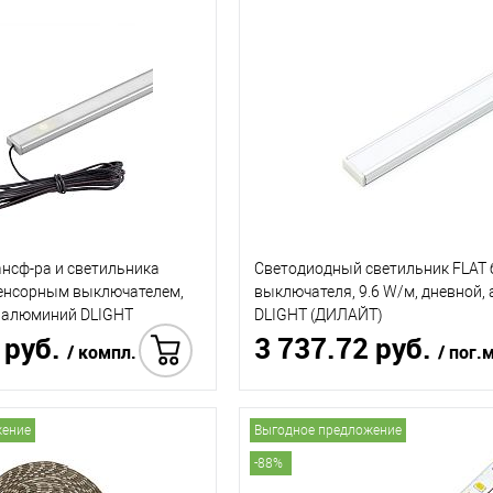
ансф-ра и светильника
Светодиодный светильник FLAT 
сенсорным выключателем,
выключателя, 9.6 W/м, дневной
, алюминий DLIGHT
DLIGHT (ДИЛАЙТ)
 руб.
3 737.72 руб.
/ компл.
/ пог.
Купить в 1 клик
Купить
жение
Выгодное предложение
-88%