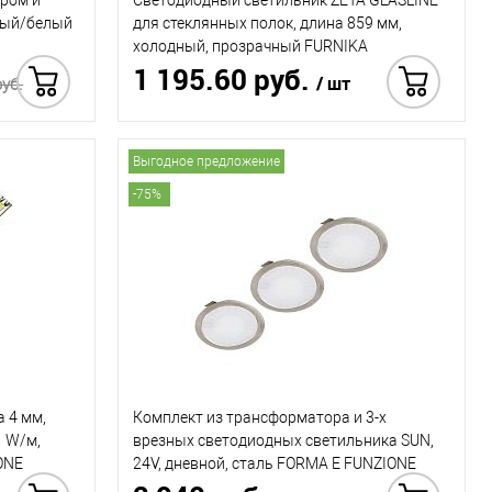
ером и
Светодиодный светильник ZETA GLASLINE
рный/белый
для стеклянных полок, длина 859 мм,
холодный, прозрачный FURNIKA
1 195.60 руб.
(ФУРНИКА)
/ шт
руб.
1 992.34 руб.
 в 1 клик
Выгодное предложение
Купить в 1 клик
-75%
 4 мм,
Комплект из трансформатора и 3-х
1 W/м,
врезных светодиодных светильника SUN,
ONE
24V, дневной, сталь FORMA E FUNZIONE
(ФОРМА Э ФУНЦИОНЕ)