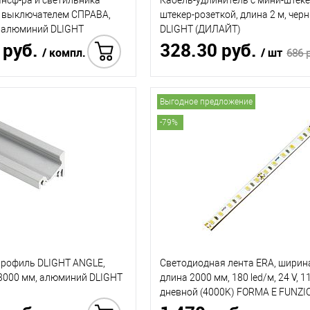
ансф-ра и светильника
Кабель-удлинитель с мини-штек
с выключателем СПРАВА,
штекер-розеткой, длина 2 м, че
, алюминий DLIGHT
DLIGHT (ДИЛАЙТ)
 руб.
328.30 руб.
/ компл.
/ шт
686 
Купить в 1 клик
Купить
Выгодное предложение
-79%
рофиль DLIGHT ANGLE,
Светодиодная лента ERA, ширина
 3000 мм, алюминий DLIGHT
длина 2000 мм, 180 led/м, 24 V, 1
дневной (4000K) FORMA E FUNZI
(ФОРМА Э ФУНЦИОНЕ)