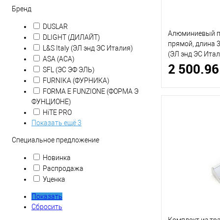
Бренд
DUSLAR
Алюминиевый п
DLIGHT (ДИЛАЙТ)
прямой, длина 3
L&S Italy (ЭЛ энд ЭС Италия)
(ЭЛ энд ЭС Итал
ASA (АСА)
2 500.96
SFL (ЭС ЭФ ЭЛЬ)
FURNIKA (ФУРНИКА)
FORMA E FUNZIONE (ФОРМА Э
3 985.66 руб.
ФУНЦИОНЕ)
HiTE PRO
Показать ещё 3
Специальное предложение
Новинка
Распродажа
Уценка
Показать
Сбросить