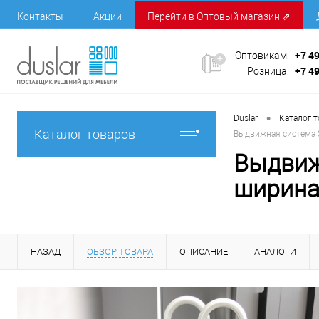
Контакты
Акции
Перейти в Оптовый магазин ⇗
+7 4
Оптовикам:
+7 4
Розница:
•
Duslar
Каталог 
Каталог товаров
Выдвижная система 
Выдвиж
ширина
НАЗАД
ОБЗОР ТОВАРА
ОПИСАНИЕ
АНАЛОГИ