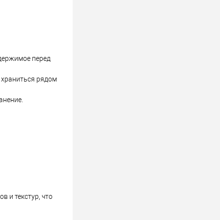
одержимое перед
 храниться рядом
анение.
в и текстур, что