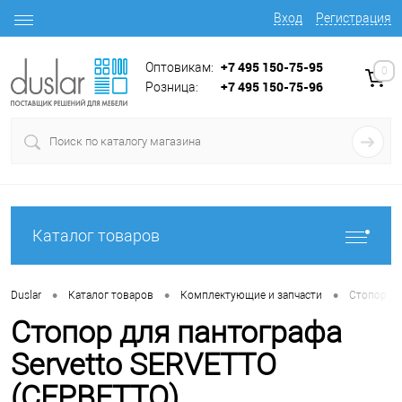
Вход
Регистрация
+7 495 150-75-95
Оптовикам:
0
+7 495 150-75-96
Розница:
Каталог товаров
•
•
•
Duslar
Каталог товаров
Комплектующие и запчасти
Стопор дл
Стопор для пантографа
Servetto SERVETTO
(СЕРВЕТТО)